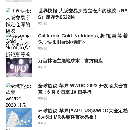
世界快报:大阪交易所指定仓库的橡胶（RS
S）库存为9532吨
03-30
California Gold Nutrition八折钜惠等着
你，快来iHerb挑选吧~
03-30
万亩林场主跪地求水，官方回应
03-30
全球热议:苹果 WWDC 2023 开发者大会官
宣：6 月 6 日至 10 日举行
03-30
环球热议:苹果(AAPL.US)WWDC大会定档
6月6日 MR头显将首次亮相！
03-30