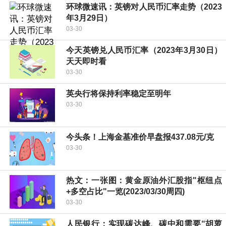
环球微速讯：英镑对人民币汇率走势（2023
年3月29日）
03-30
今天英镑兑人民币汇率（2023年3月30日）
天天即时看
03-30
英央行将保持利率稳定至明年
03-30
今头条！上海金基准价早盘报437.08元/克
03-30
热文：一张图：黄金原油外汇股指"枢纽点
+多空占比"一览(2023/03/30周四)
03-30
人民银行：实现碳达峰、碳中和需要“胡萝