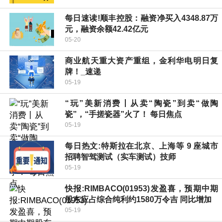
每日速读!顺丰控股：融资净买入4348.87万
元，融资余额42.42亿元
05-20
商业航天重大资产重组，金利华电明日复
牌！_速递
05-19
“玩”美新消费丨从卖“陶瓷”到卖“做陶
瓷”，“手搓瓷器”火了！ 每日焦点
05-19
每日热文:特斯拉在北京、上海等 9 座城市
招聘智驾测试（实车测试）技师
05-19
快报:RIMBACO(01953)发盈喜，预期中期
股东应占综合纯利约1580万令吉 同比增加
05-19