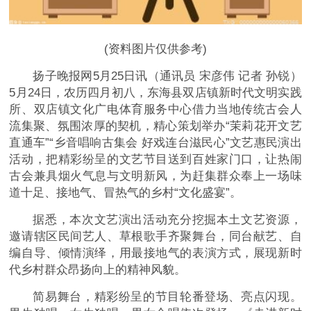
(资料图片仅供参考)
扬子晚报网5月25日讯（通讯员 宋彦伟 记者 孙锐）
5月24日，农历四月初八，东海县双店镇新时代文明实践
所、双店镇文化广电体育服务中心借力当地传统古会人
流集聚、氛围浓厚的契机，精心策划举办“茉莉花开文艺
直通车”“乡音唱响古集会 好戏连台滋民心”文艺惠民演出
活动，把精彩纷呈的文艺节目送到百姓家门口，让热闹
古会兼具烟火气息与文明新风，为赶集群众奉上一场味
道十足、接地气、冒热气的乡村“文化盛宴”。
据悉，本次文艺演出活动充分挖掘本土文艺资源，
邀请辖区民间艺人、草根歌手齐聚舞台，同台献艺、自
编自导、倾情演绎，用最接地气的表演方式，展现新时
代乡村群众昂扬向上的精神风貌。
简易舞台，精彩纷呈的节目轮番登场、亮点闪现。