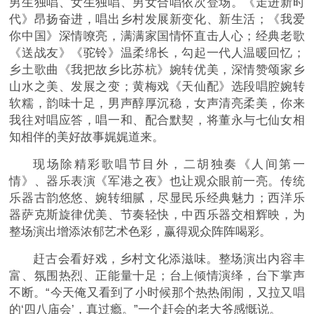
男生独唱、女生独唱、男女合唱依次登场。《走进新时
代》昂扬奋进，唱出乡村发展新变化、新生活；《我爱
你中国》深情嘹亮，满满家国情怀直击人心；经典老歌
《送战友》《驼铃》温柔绵长，勾起一代人温暖回忆；
乡土歌曲《我把故乡比苏杭》婉转优美，深情赞颂家乡
山水之美、发展之变；黄梅戏《天仙配》选段唱腔婉转
软糯，韵味十足，男声醇厚沉稳，女声清亮柔美，你来
我往对唱应答，唱一和、配合默契，将董永与七仙女相
知相伴的美好故事娓娓道来。
现场除精彩歌唱节目外，二胡独奏《人间第一
情》、器乐表演《军港之夜》也让观众眼前一亮。传统
乐器古韵悠悠、婉转细腻，尽显民乐经典魅力；西洋乐
器萨克斯旋律优美、节奏轻快，中西乐器交相辉映，为
整场演出增添浓郁艺术色彩，赢得观众阵阵喝彩。
赶古会看好戏，乡村文化添滋味。整场演出内容丰
富、氛围热烈、正能量十足；台上倾情演绎，台下掌声
不断。“今天俺又看到了小时候那个热热闹闹，又拉又唱
的‘四八庙会’，真过瘾。”一个赶会的老大爷感慨说。