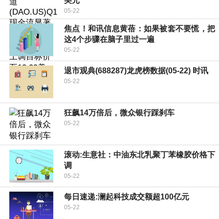
美元
05-22
焦点！和讯信息黄蓓：如果被套不要慌，把
这4个步骤在脑子里过一遍
05-22
退市观典(688287)龙虎榜数据(05-22) 时讯
05-22
狂飙14万倍后，微众银行踩刹车
05-22
滚动:生意社：中油东北乳聚丁苯橡胶价格下
调
05-22
每日速递:澜起科技成交额超100亿元
05-22