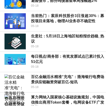
避险债市，部分纯债基金单周涨幅超2%
05-18
当前热门：索辰科技股价3日涨超30%：募
投项目未落地，物理AI业务存不确定性
05-18
生意社：5月18日上海地区钴粉报价趋稳_热
议
05-18
每日视点!商务部：有奖发票试点已累计投入
51亿元
05-18
百亿金融活水精准“充电”：渤海银行电费场
景供应链融资突破百亿-短讯
05-18
算力网纳入国家核心基础设施规划，中国电
信推出商用Token套餐，电网设备ETF广发