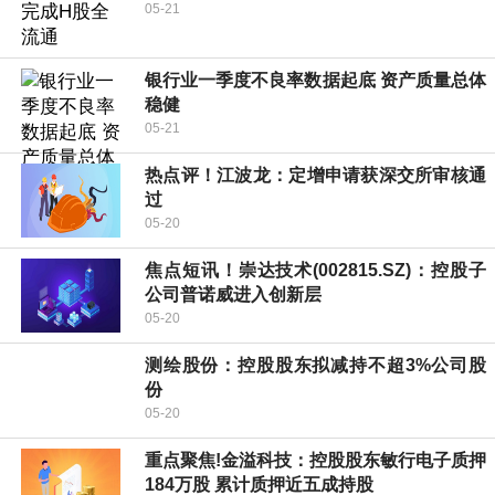
05-21
银行业一季度不良率数据起底 资产质量总体
稳健
05-21
热点评！江波龙：定增申请获深交所审核通
过
05-20
焦点短讯！崇达技术(002815.SZ)：控股子
公司普诺威进入创新层
05-20
测绘股份：控股股东拟减持不超3%公司股
份
05-20
重点聚焦!金溢科技：控股股东敏行电子质押
184万股 累计质押近五成持股