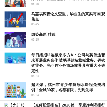
05-25
马嘉祺深夜论文查重，毕业生的真实写照|观
焦点
05-25
绿染高原-精选
05-25
每日播报!2连板京东方A：公司与英伟达暂
未开展业务合作 玻璃基封装载板业务、钙钛
矿业务、光互连业务市场前景具有重大不确
定性
05-24
超火爆，杭州市青少年防溺水课程免费培
训！全城30家，名额有限，先到先得
05-24
【光纤股票排名】2026第一季度净利润排行