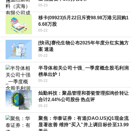
05-23
移卡(09923)5月22日斥资98.98万港元回购1
6.68万股
05-22
[快讯]赛伦生物公布2025年年度分红实施方
案 速递
05-22
半导体相关公司十强_一季度概念股毛利润
榜单出炉！
05-22
灿勤科技：聚晶管理和荟瓷管理拟询价转让
合计2.44%公司股份 热点评
05-22
聚焦：华泰证券：有道(DAO.US)Q1现金流
显著改善 维持“买入”并上调目标价至13.99