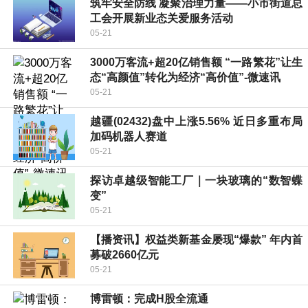
筑牢安全防线 凝聚治理力量——小市街道总
工会开展新业态关爱服务活动
05-21
3000万客流+超20亿销售额 “一路繁花”让生
态“高颜值”转化为经济“高价值”-微速讯
05-21
越疆(02432)盘中上涨5.56% 近日多重布局
加码机器人赛道
05-21
探访卓越级智能工厂｜一块玻璃的“数智蝶
变”
05-21
【播资讯】权益类新基金屡现“爆款” 年内首
募破2660亿元
05-21
博雷顿：完成H股全流通