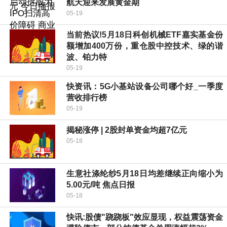
航天迎来发展黄金期
05-19
当前热议!5月18日科创机械ETF嘉实基金份
额增加400万份，重仓股中控技术、绿的谐
波、铂力特
05-19
快资讯：5G小基站设备公司哪个好_一季度
营收排行榜
05-19
揭秘涨停 | 2股封单资金均超7亿元
05-18
生意社涤纶纱5月18日均差继续正向缩小为
5.00元/吨 焦点日报
05-18
快讯:股债"跷跷板"效应显现，权益震荡资金