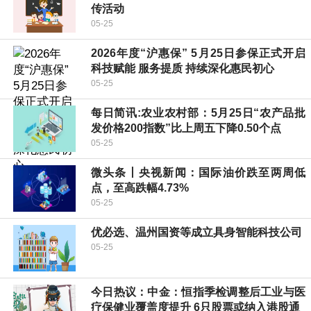
传活动
05-25
2026年度“沪惠保” 5月25日参保正式开启
科技赋能 服务提质 持续深化惠民初心
05-25
每日简讯:农业农村部：5月25日“农产品批
发价格200指数”比上周五下降0.50个点
05-25
微头条丨央视新闻：国际油价跌至两周低
点，至高跌幅4.73%
05-25
优必选、温州国资等成立具身智能科技公司
05-25
今日热议：中金：恒指季检调整后工业与医
疗保健业覆盖度提升 6只股票或纳入港股通