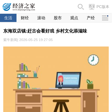
PC版本
生活
财经
滚动
股市
观点
产经
东海双店镇:赶古会看好戏 乡村文化添滋味
紫牛新闻| 2026-05-25 19:27:05