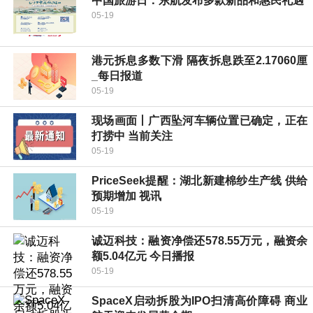
中国旅游日：东航发布多款新品和惠民礼遇
05-19
港元拆息多数下滑 隔夜拆息跌至2.17060厘
_每日报道
05-19
现场画面丨广西坠河车辆位置已确定，正在
打捞中 当前关注
05-19
PriceSeek提醒：湖北新建棉纱生产线 供给
预期增加 视讯
05-19
诚迈科技：融资净偿还578.55万元，融资余
额5.04亿元 今日播报
05-19
SpaceX启动拆股为IPO扫清高价障碍 商业