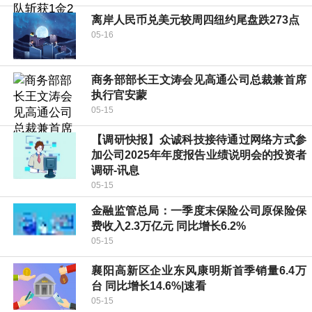
离岸人民币兑美元较周四纽约尾盘跌273点
05-16
商务部部长王文涛会见高通公司总裁兼首席
执行官安蒙
05-15
【调研快报】众诚科技接待通过网络方式参
加公司2025年年度报告业绩说明会的投资者
调研-讯息
05-15
金融监管总局：一季度末保险公司原保险保
费收入2.3万亿元 同比增长6.2%
05-15
襄阳高新区企业东风康明斯首季销量6.4万
台 同比增长14.6%|速看
05-15